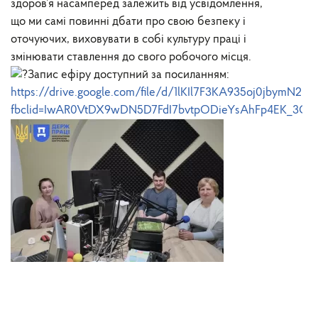
здоров’я насамперед залежить від усвідомлення,
що ми самі повинні дбати про свою безпеку і
оточуючих, виховувати в собі культуру праці і
змінювати ставлення до свого робочого місця.
Запис ефіру доступний за посиланням:
https://drive.google.com/file/d/1lKIl7F3KA935oj0jbymN2Ico
fbclid=IwAR0VtDX9wDN5D7FdI7bvtpODieYsAhFp4EK_3G