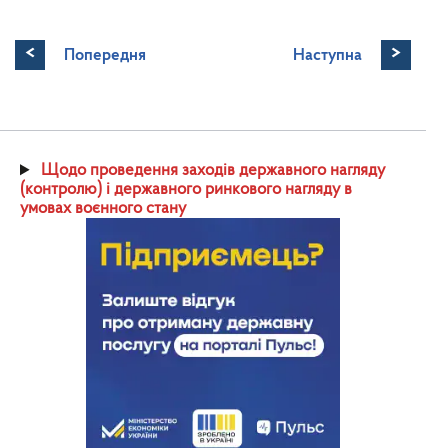
<
>
Попередня
Наступна
Щодо проведення заходів державного нагляду
(контролю) і державного ринкового нагляду в
умовах воєнного стану