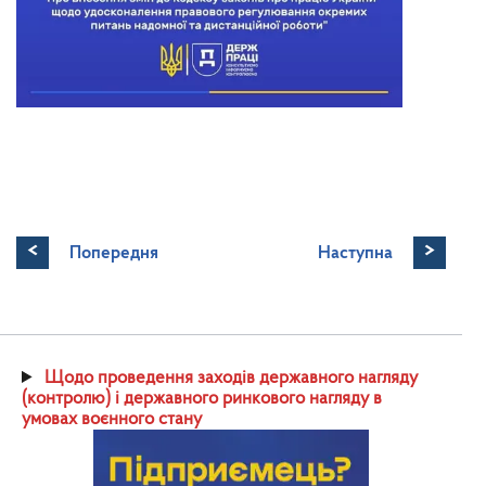
<
>
Попередня
Наступна
Щодо проведення заходів державного нагляду
(контролю) і державного ринкового нагляду в
умовах воєнного стану