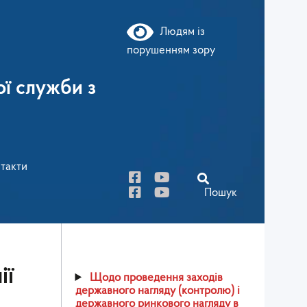
Людям із
порушенням зору
ї служби з
такти
Пошук
ії
Щодо проведення заходів
державного нагляду (контролю) і
державного ринкового нагляду в