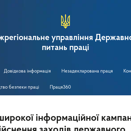
іжрегіональне управління Державно
питань праці
Довідкова інформація
Незадекларована праця
Кон
тво безпеки праці
Праця360
ирокої інформаційної кампан
ійснення заходів державного