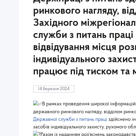
ринкового нагляду, ві
Західного міжрегіона
служби з питань праці
відвідування місця ро
індивідуального захис
працює під тиском та 
14 березня 2024
В рамках проведення широкої інформаційн
державного ринкового нагляду, відділом ринк
Державної служби з питань праці
здійснено і
засобів індивідуального захисту, рухомого об
Разом із наданням роз’яснень законодавст