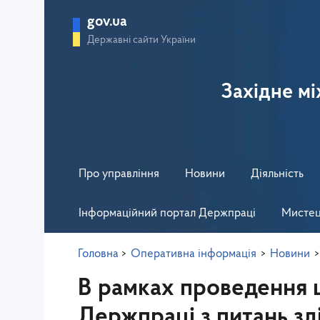
gov.ua
Державні сайти України
Західне м
Про управління
Новини
Діяльність
Інформаційний портал Держпраці
Мистец
Головна
>
Оперативна інформація
>
Новини
>
В рамках проведення ш
Держпраці з питань зд