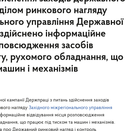
дділом ринкового нагляду
льного управління Державної
 здійснено інформаційне
зповсюдження засобів
ту, рухомого обладнання, що
машин і механізмів
ої кампанії Держпраці з питань здійснення заходів
ового нагляду
Західного міжрегіонального управління
нформаційне відвідування місця розповсюдження
ладнання, що працює під тиском та машин і механізмів.
ва про Державний ринковий нагляд і контроль