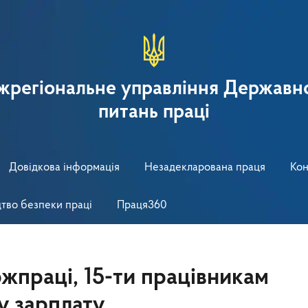
іжрегіональне управління Державно
питань праці
Довідкова інформація
Незадекларована праця
Кон
тво безпеки праці
Праця360
жпраці, 15-ти працівникам
у зарплату