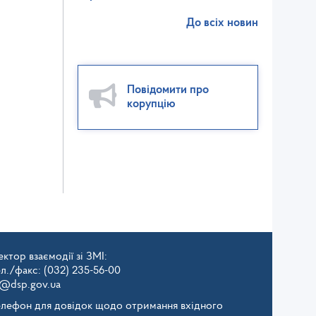
До всіх новин
Повідомити про
корупцію
ктор взаємодії зі ЗМІ:
ел./факс: (032) 235-56-00
v@dsp.gov.ua
елефон для довідок щодо отримання вхідного