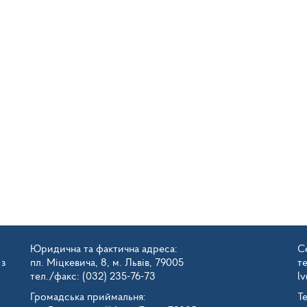
Юридична та фактична адреса:
Се
 з
пл. Міцкевича, 8, м. Львів, 79005
т
тел./факс: (032) 235-76-73
l
Громадська приймальня:
Т