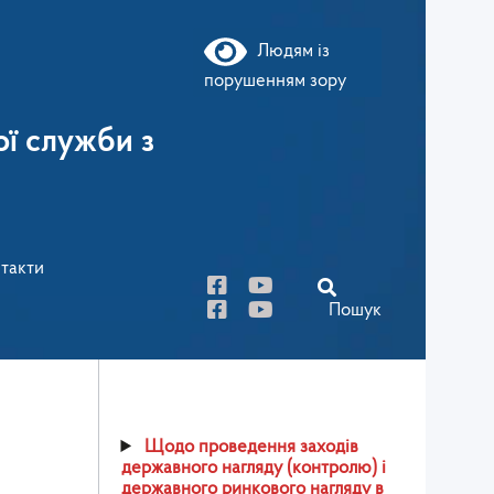
Людям із
порушенням зору
ї служби з
такти
Пошук
Щодо проведення заходів
державного нагляду (контролю) і
державного ринкового нагляду в