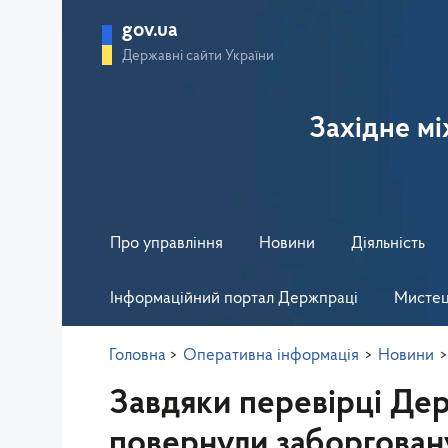
gov.ua
Державні сайти України
Західне м
Про управління
Новини
Діяльність
Інформаційний портал Держпраці
Мистец
Головна
>
Оперативна інформація
>
Новини
>
Завдяки перевірці Дер
повернули заборгован