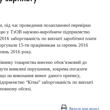
 під час проведення позапланової перевірки
ацю у ТзОВ науково-виробниче підприємство
2016 заборгованість по виплаті заробітної плати
боргували 15-ти працівникам за серпень 2016
ипень 2016 року.
рівнику товариства внесено обов’язковий до
нути виявлені порушення, зокрема погасити
, що
на виконання вимог даного припису,
дприємство “Кітва” заборгованість по виплаті
 повному обсязі.
Версія для друку