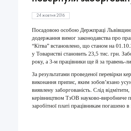
24 жовтня 2016
Посадовою особою Держпраці Львівщини,
додержання вимог законодавства про пр
“Кітва” встановлено, що станом на 01.10.
у Товаристві становить 23,5 тис. грн. За
року, а 3-м працівники ще й за травень-л
За результатами проведеної перевірки ке
виконання припис, яким зобов’язано усу
виявлену заборгованість. Слід відмітити
керівництвом ТзОВ науково-виробниче пі
заробітної платі працівникам погашено в