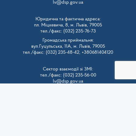
lv@dsp.gov.ua
Юридична та фактична адреса:
пл. Міцкевича, 8, м. Львів, 79005
тел./факс: (032) 235-76-73
Громадська приймальня:
вул.Гуцульська, 11А, м. Львів, 79005
тел./факс: (032) 235-48-42, +380681404120
Сектор взаємодії зі ЗМІ:
тел./факс: (032) 235-56-00
lv@dsp.gov.ua
Телефон для довідок щодо отримання вхідного
реєстраційного номера:
тел. (032) 235-76-73
Весь контент доступний за ліцензією
Creative
Commons Attribution 4.0 International license
, якщо не
зазначено інше.