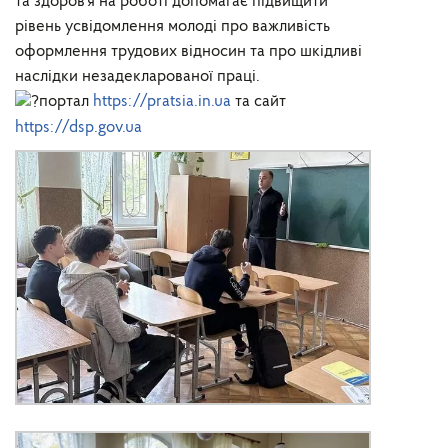
та здоров’я на роботі допомагає підвищити
рівень усвідомлення молоді про важливість
оформлення трудових відносин та про шкідливі
наслідки незадекларованої праці.
портал
https://pratsia.in.ua
та сайт
https://dsp.gov.ua