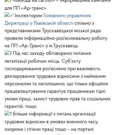
«Виходь на світло!» – інформаційна кампанія
для ПП «Ар-транс»
Інспектором
Головного управління
Держпраці у Львівській області
спільно з
представниками Трускавецької міської ради
провели інформаційно-роз’яснювальну роботу
на ПП «Ар-Транс» у м.Трускавець.
Під час заходу обговорено питання
легалізації робочих місць. Суб’єкту
господарювання роз’яснено про важливість
декларування трудових відносини з найманим
персоналом та наголошено, що тільки офіційне
працевлаштування гарантує працівникам гідні
умови праці, захист трудових прав та соціальних
гарантій, тощо.
Більше інформації з питань організації
трудових відносин в умовах воєнного часу,
охорони і гігієни праці тощо – на порталі