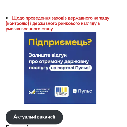
Щодо проведення заходів державного нагляду
(контролю) і державного ринкового нагляду в
умовах воєнного стану
Актуальні вакансії