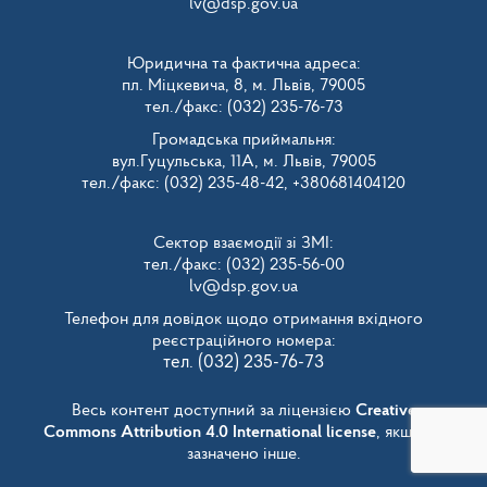
lv@dsp.gov.ua
Юридична та фактична адреса:
пл. Міцкевича, 8, м. Львів, 79005
тел./факс: (032) 235-76-73
Громадська приймальня:
вул.Гуцульська, 11А, м. Львів, 79005
тел./факс: (032) 235-48-42, +380681404120
Сектор взаємодії зі ЗМІ:
тел./факс: (032) 235-56-00
lv@dsp.gov.ua
Телефон для довідок щодо отримання вхідного
реєстраційного номера:
тел. (032) 235-76-73
Весь контент доступний за ліцензією
Creative
Commons Attribution 4.0 International license
, якщо не
зазначено інше.