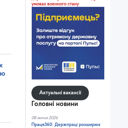
умовах воєнного стану
х
ею
Актуальні вакансії
Головні новини
08 липня 2026
Праця360: Держпраці розширює