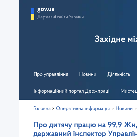
gov.ua
Державні сайти України
Західне м
Про управління
Новини
Діяльність
Інформаційний портал Держпраці
Мистец
Головна
>
Оперативна інформація
>
Новини
Про дитячу працю на 99,9 Жи
державний інспектор Управлінн