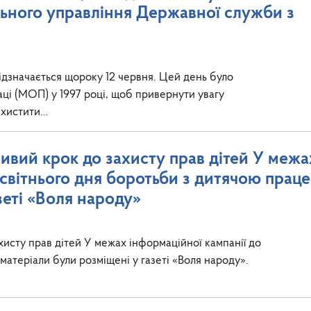
льного управління Державної служби з
ідзначається щороку 12 червня. Цей день було
і (МОП) у 1997 році, щоб привернути увагу
захистити…
ливий крок до захисту прав дітей У межа
есвітнього дня боротьби з дитячою прац
зеті «Воля народу»
хисту прав дітей У межах інформаційної кампанії до
атеріали були розміщені у газеті «Воля народу».