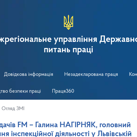
іжрегіональне управління Державно
питань праці
Довідкова інформація
Незадекларована праця
Кон
тво безпеки праці
Праця360
>
Огляд ЗМІ
дачів FM – Галина НАГІРНЯК, головний
я інспекційної діяльності у Львівській