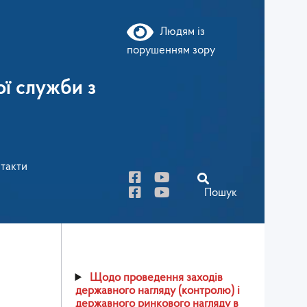
Людям із
порушенням зору
ї служби з
такти
Пошук
Щодо проведення заходів
державного нагляду (контролю) і
державного ринкового нагляду в