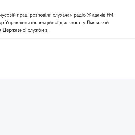
мусовій праці розповіли слухачам радіо Жидачів FM.
 Управління інспекційної діяльності у Львівській
ня Державної служби з…
Юридична та фактична адреса:
Се
 з
пл. Міцкевича, 8, м. Львів, 79005
т
тел./факс: (032) 235-76-73
l
Громадська приймальня:
Т
вул.Гуцульська, 11А, м. Львів, 79005
р
т
тел./факс: (032) 235-48-42, +380681404120