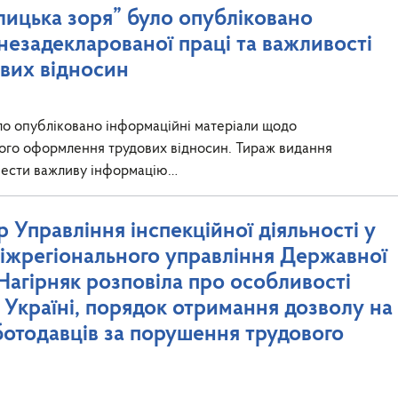
алицька зоря” було опубліковано
незадекларованої праці та важливості
вих відносин
уло опубліковано інформаційні матеріали щодо
ного оформлення трудових відносин. Тираж видання
онести важливу інформацію…
 Управління інспекційної діяльності у
 міжрегіонального управління Державної
Нагірняк розповіла про особливості
 Україні, порядок отримання дозволу на
оботодавців за порушення трудового