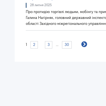
28 липня 2025
Про протидію торгівлі людьми, мобінгу та при
Галина Нагірняк, головний державний інспектор
області Західного міжрегіонального управлін
1
2
3
…
30
Західне міжрегіональне
управління Державної служби
питань праці
lv@dsp.gov.ua