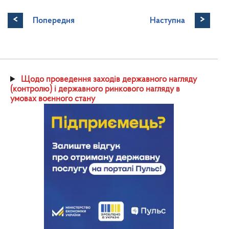
<
>
Попередня
Наступна
Щодо проведення заходів державного нагляду
(контролю) і державного ринкового нагляду в
умовах воєнного стану