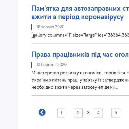
Пам’ятка для автозаправних ст
вжити в період коронавірусу
18 червня 2020
[gallery columns="1" size="large" ids="36364
Права працівників під час ог
13 березня 2020
Міністерство розвитку економіки, торгівлі та
України з питань праці у зв’язку із затверджен
необхідно вжити через загрозу епідемії…
1
2
3
4
5