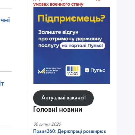
умовах воєнного стану
чні
іт
Актуальні вакансії
Головні новини
08 липня 2026
Праця360: Держпраці розширює