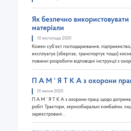
Як безпечно використовувати
матеріали
10 листопада 2020
Кожен суб’єкт господарювання, підприємство, 
експлуатує (зберігає, транспортує тощо) кисн
повинні розробити відповідні інструкції з ох
П А М ‘ Я Т К А з охорони пр
01 липня 2020
П А М ‘ Я Т К А з охорони праці щодо дотрим
робіт Трактори, зернозбиральні комбайни, інш
зареєстровані…