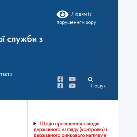
Людям із
порушенням зору
ї служби з
такти
Пошук
Щодо проведення заходів
державного нагляду (контролю) і
державного ринкового нагляду в