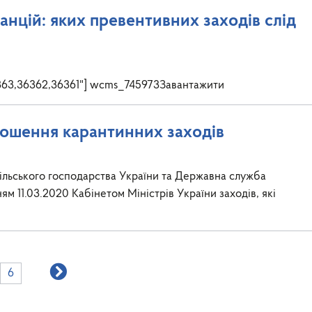
анцій: яких превентивних заходів слід
,36363,36362,36361"] wcms_745973Завантажити
олошення карантинних заходів
 сільського господарства України та Державна служба
ням 11.03.2020 Кабінетом Міністрів України заходів, які
6