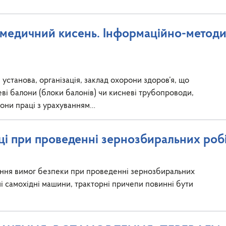
 медичний кисень. Інформаційно-методи
установа, організація, заклад охорони здоров’я, що
еві балони (блоки балонів) чи кисневі трубопроводи,
орони праці з урахуванням…
аці при проведенні зернозбиральних роб
ання вимог безпеки при проведенні зернозбиральних
і самохідні машини, тракторні причепи повинні бути