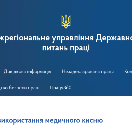
іжрегіональне управління Державно
питань праці
Довідкова інформація
Незадекларована праця
Кон
тво безпеки праці
Праця360
икористання медичного кисню