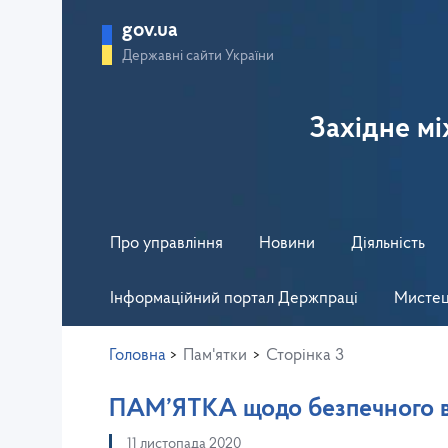
gov.ua
Державні сайти України
Західне м
Про управління
Новини
Діяльність
Інформаційний портал Держпраці
Мистец
Головна
>
Пам'ятки
>
Сторінка 3
ПАМ’ЯТКА щодо безпечного в
11 листопада 2020