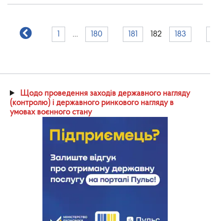
1
…
180
181
182
183
18
Щодо проведення заходів державного нагляду
(контролю) і державного ринкового нагляду в
умовах воєнного стану