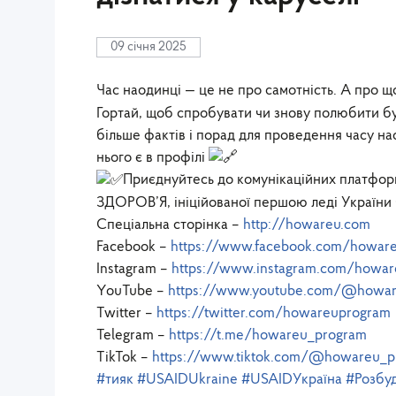
09 січня 2025
Час наодинці — це не про самотність. А про щ
Гортай, щоб спробувати чи знову полюбити бу
більше фактів і порад для проведення часу нао
нього є в профілі
Приєднуйтесь до комунікаційних пла
ЗДОРОВ’Я, ініційованої першою леді України
Спеціальна сторінка –
http://howareu.com
Facebook –
https://www.facebook.com/howare
Instagram –
https://www.instagram.com/howa
YouTube –
https://www.youtube.com/@howar
Twitter –
https://twitter.com/howareuprogram
Telegram –
https://t.me/howareu_program
TikTok –
https://www.tiktok.com/@howareu_p
#тияк
#USAIDUkraine
#USAIDУкраїна
#Розбуд