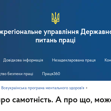
іжрегіональне управління Державно
питань праці
Довідкова інформація
Незадекларована праця
Кон
тво безпеки праці
Праця360
>
Всеукраїнська програма ментального здоров'я
>
про самотність. А про що, мо