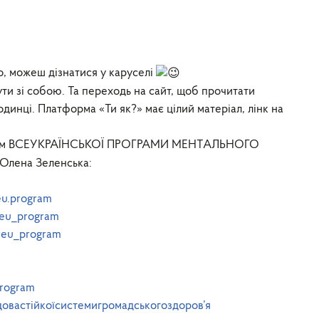
о, можеш дізнатися у каруселі
ти зі собою. Та переходь на сайт, щоб прочитати
динці. Платформа «Ти як?» має цілий матеріал, лінк на
тформ ВСЕУКРАЇНСЬКОЇ ПРОГРАМИ МЕНТАЛЬНОГО
 Олена Зеленська:
u.program
reu_program
eu_program
rogram
овастійкоїсистемигромадськогоздоров’я