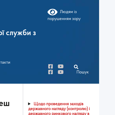
Людям із
порушенням зору
ї служби з
такти
Пошук
жеш
Щодо проведення заходів
державного нагляду (контролю) і
державного ринкового нагляду в