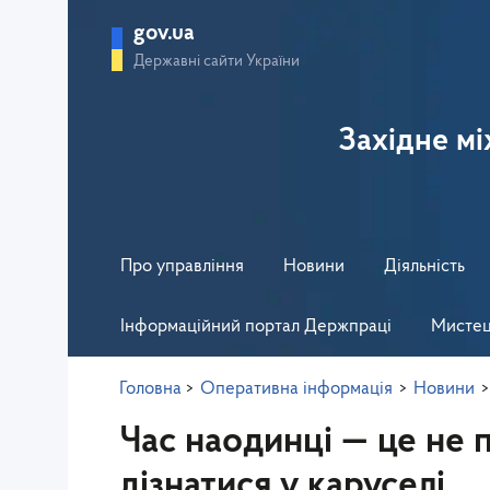
gov.ua
Державні сайти України
Західне м
Про управління
Новини
Діяльність
Інформаційний портал Держпраці
Мистец
Головна
>
Оперативна інформація
>
Новини
Час наодинці — це не 
дізнатися у каруселі