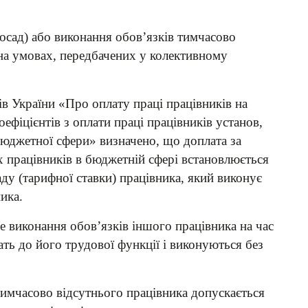
осад) або виконання обов’язків тимчасово
на умовах, передбачених у колективному
в України «Про оплату праці працівників на
оефіцієнтів з оплати праці працівників установ,
 бюджетної сфери» визначено, що доплата за
х працівників в бюджетній сфері встановлюється
аду (тарифної ставки) працівника, який виконує
ика.
 виконання обов’язків іншого працівника на час
жать до його трудової функції і виконуються без
тимчасово відсутнього працівника допускається