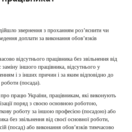
адійшло звернення з проханням роз’яснити чи
едення доплати за виконання обов’язків
асово відсутнього працівника без звільнення від
 заміну іншого працівника, відсутнього у
енням і з інших причин і за яким відповідно до
 роботи (посада).
в про працю України, працівникам, які виконують
нізації поряд з своєю основною роботою,
кову роботу за іншою професією (посадою) або
ка без звільнення від своєї основної роботи,
ій (посад) або виконання обов’язків тимчасово