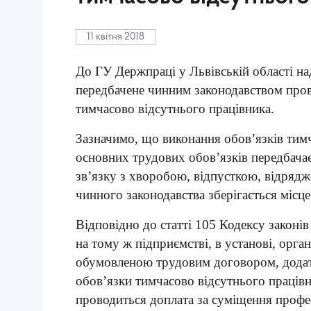
11 квітня 2018
До ГУ Держпраці у Львівській області н
передбачене чинним законодавством пров
тимчасово відсутнього працівника.
Зазначимо, що виконання обов’язків тимч
основних трудових обов’язків передбачає
зв’язку з хворобою, відпусткою, відрядж
чинного законодавства зберігається місце
Відповідно до статті 105 Кодексу законі
на тому ж підприємстві, в установі, орга
обумовленою трудовим договором, додат
обов’язки тимчасово відсутнього працівни
проводиться доплата за суміщення профес