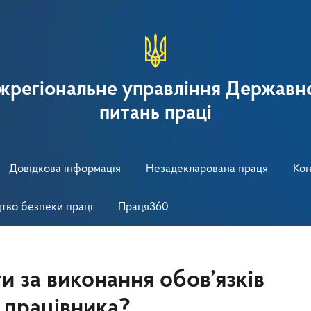
іжрегіональне управління Державно
питань праці
Довідкова інформація
Незадекларована праця
Кон
тво безпеки праці
Праця360
и за виконання обов’язків
 працівника?