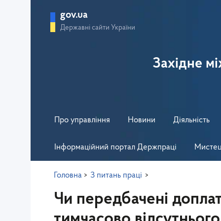
gov.ua
Державні сайти України
Західне м
Про управління
Новини
Діяльність
Інформаційний портал Держпраці
Мистец
Головна
>
З питань праці
>
Чи передбачені доплат
тимчасово відсутнього