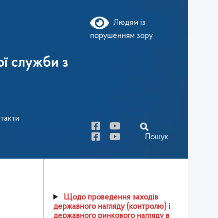
Людям із
порушенням зору
ї служби з
такти
Пошук
Щодо проведення заходів
державного нагляду (контролю) і
державного ринкового нагляду в