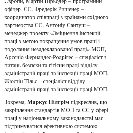
Європи, Мартін Шрьодер – програмний
офіцер ЄС, Фредерік Ришенер –
координатор співпраці з країнами східного
партнерства ЄС, Антоніу Сантуш –
менеджер проекту «Зміцнення інспекції
праці з метою покращення умов праці і
подолання незадекларованої праці» МОП,
Арсеніо Фернандес-Родрігес – спеціаліст з
питань безпеки та гігієни праці відділу
адміністрації праці та інспекції праці МОП,
Жюстін Тільє – спеціаліст відділу
адміністрації праці та інспекції праці МОП.
Зокрема,
Маркус Пілгрім
підкреслив, що
закріплення стандартів МОП та ЄС у сфері
праці у національному законодавстві має
підтримуватися ефективною системою