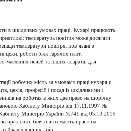
оти в шкідливих умовах праці. Кухарі працюють
приятливі: температура повітря може досягати
репади температури повітря, пов’язані з
ні цехи, роботи біля гарячих плит,
о-масляних печей та інших апаратів для
ації робочих місць за умовами праці кухаря є
тв, цехів, професій і посад із шкідливими і
вників на роботах в яких дає право на щорічну
ановою Кабінету Міністрів від 17.11.1997 №
Кабінету Міністрів України №741 від 05.10.2016
які працюють біля плити мають право на
до 4 календарних днів.