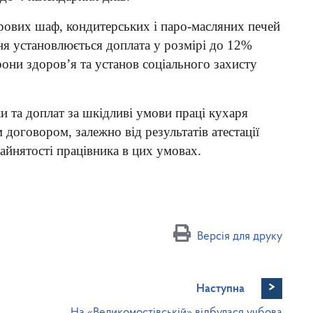
арових шаф, кондитерських і паро-масляних печей
ння установлюється доплата у розмірі до 12%
рони здоров’я та установ соціального захисту
и та доплат за шкідливі умови праці кухаря
договором, залежно від результатів атестації
айнятості працівника в цих умовах.
Версія для друку
>
Наступна
На «Великомостівській» відбулася учбова