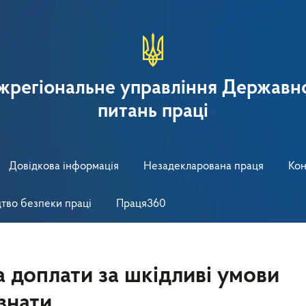
іжрегіональне управління Державно
питань праці
Довідкова інформація
Незадекларована праця
Кон
тво безпеки праці
Праця360
а доплати за шкідливі умови
 знати