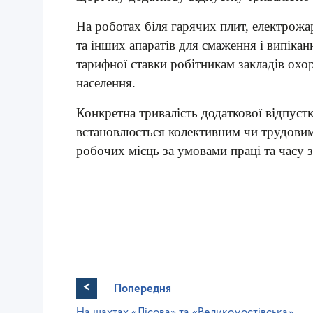
На роботах біля гарячих плит, електрож
та інших апаратів для смаження і випіка
тарифної ставки робітникам закладів охо
населення.
Конкретна тривалість додаткової відпустк
встановлюється колективним чи трудовим 
робочих місць за умовами праці та часу з
<
Попередня
На шахтах «Лісова» та «Великомостівська»