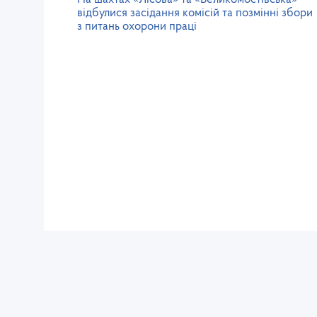
відбулися засідання комісій та позмінні збори
з питань охорони праці
Західне міжрегіональне
управління Державної служби
питань праці
lv@dsp.gov.ua