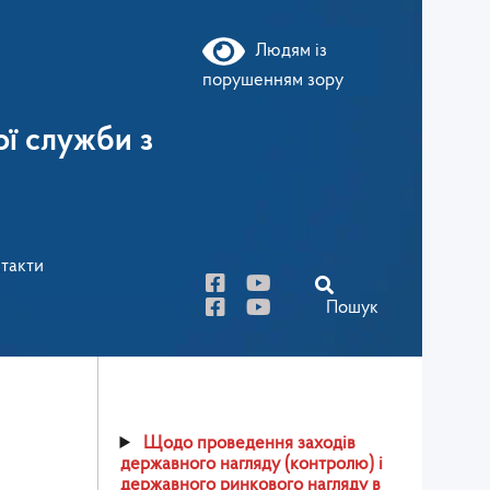
Людям із
порушенням зору
ї служби з
такти
Пошук
Щодо проведення заходів
державного нагляду (контролю) і
державного ринкового нагляду в