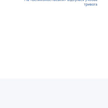
тривога
Юридична та фактична адреса:
Се
 з
пл. Міцкевича, 8, м. Львів, 79005
т
тел./факс: (032) 235-76-73
l
Громадська приймальня:
Т