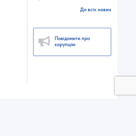
До всіх новин
Повідомити про
корупцію
ктор взаємодії зі ЗМІ:
ел./факс: (032) 235-56-00
v@dsp.gov.ua
елефон для довідок щодо отримання вхідного