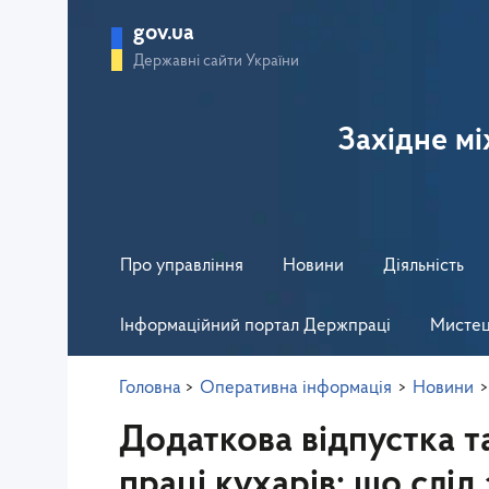
gov.ua
Державні сайти України
Західне м
Про управління
Новини
Діяльність
Інформаційний портал Держпраці
Мистец
Головна
>
Оперативна інформація
>
Новини
>
Додаткова відпустка т
праці кухарів: що слід