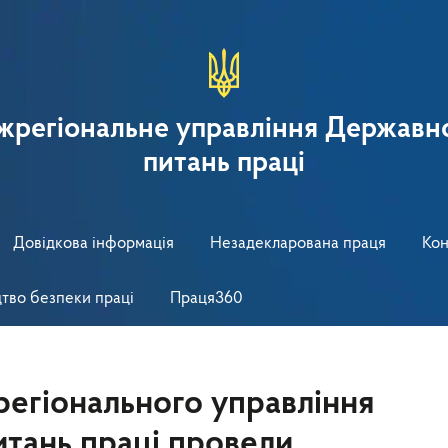
іжрегіональне управління Державно
питань праці
Довідкова інформація
Незадекларована праця
Кон
тво безпеки праці
Праця360
регіонального управління
итань праці провели