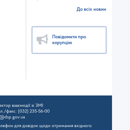
До всіх новин
Повідомити про
корупцію
ктор взаємодії зі ЗМІ:
ел./факс: (032) 235-56-00
v@dsp.gov.ua
елефон для довідок щодо отримання вхідного