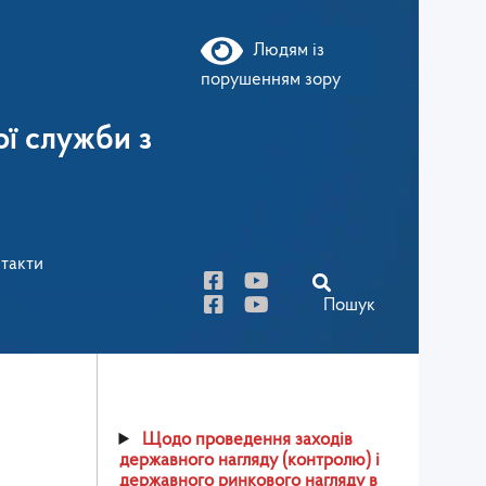
Людям із
порушенням зору
ї служби з
такти
Пошук
Щодо проведення заходів
державного нагляду (контролю) і
державного ринкового нагляду в