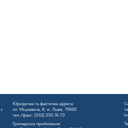
Юридична та фактична адреса:
Се
 з
пл. Міцкевича, 8, м. Львів, 79005
т
тел./факс: (032) 235-76-73
l
Громадська приймальня:
Т