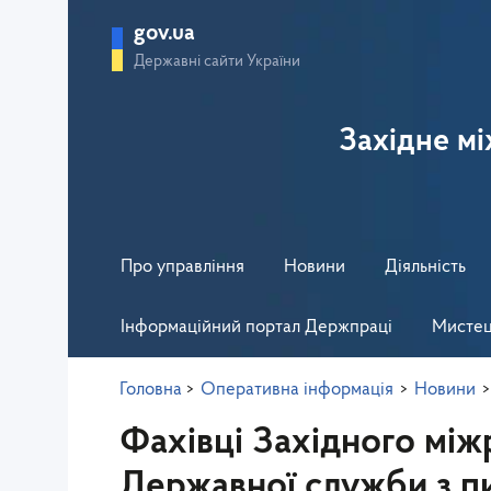
gov.ua
Державні сайти України
Західне м
Про управління
Новини
Діяльність
Інформаційний портал Держпраці
Мистец
Головна
>
Оперативна інформація
>
Новини
>
Фахівці Західного між
Державної служби з п