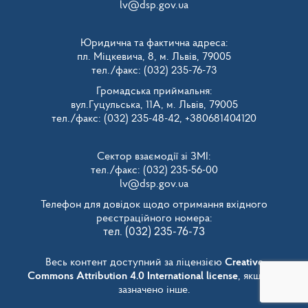
lv@dsp.gov.ua
Юридична та фактична адреса:
пл. Міцкевича, 8, м. Львів, 79005
тел./факс: (032) 235-76-73
Громадська приймальня:
вул.Гуцульська, 11А, м. Львів, 79005
тел./факс: (032) 235-48-42, +380681404120
Сектор взаємодії зі ЗМІ:
тел./факс: (032) 235-56-00
lv@dsp.gov.ua
Телефон для довідок щодо отримання вхідного
реєстраційного номера:
тел. (032) 235-76-73
Весь контент доступний за ліцензією
Creative
Commons Attribution 4.0 International license
, якщо не
зазначено інше.