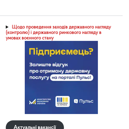
Щодо проведення заходів державного нагляду
(контролю) і державного ринкового нагляду в
умовах воєнного стану
Актуальні вакансії