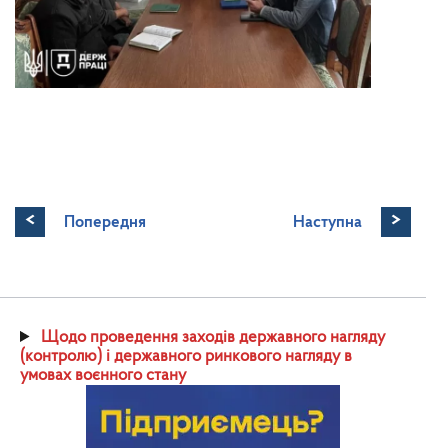
<
>
Попередня
Наступна
Щодо проведення заходів державного нагляду
(контролю) і державного ринкового нагляду в
умовах воєнного стану