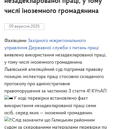
незадекларованої праці, у тому
числі іноземного громадянина
09 вересня 2025
Фахівцями
Західного міжрегіонального
управління Державної служби з питань праці
виявлено використання незадекларованої праці,
у тому числі іноземного громадянина.
Львівський апеляційний суд підтримав правову
позицію інспектора праці стосовно складеного
протоколу про адміністративне
правопорушення за частиною 3 стаття 41 КУпАП
У ході перевірки встановлено факт
використання незадекларованої праці семи
осіб, серед яких — іноземний громадянин.
Слід зазначити що Галицьким районним
судом за скерованими матеріалами перевірки по