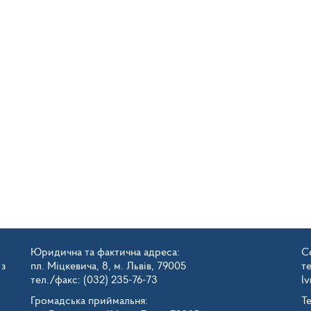
Юридична та фактична адреса:
Се
 з
пл. Міцкевича, 8, м. Львів, 79005
т
тел./факс: (032) 235-76-73
l
Громадська приймальня:
Т