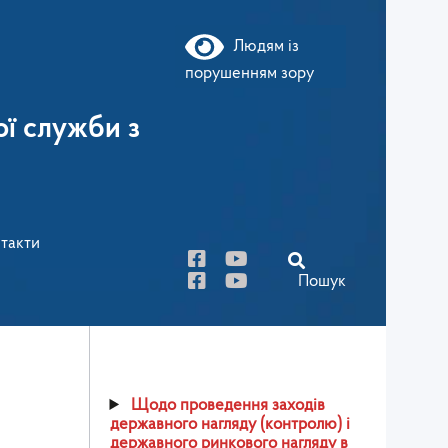
Людям із
порушенням зору
ї служби з
такти
Пошук
Щодо проведення заходів
державного нагляду (контролю) і
державного ринкового нагляду в