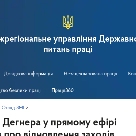
іжрегіональне управління Державно
питань праці
Довідкова інформація
Незадекларована праця
Кон
тво безпеки праці
Праця360
>
Огляд ЗМІ
>
 Дегнера у прямому ефірі
в про відновлення заходів