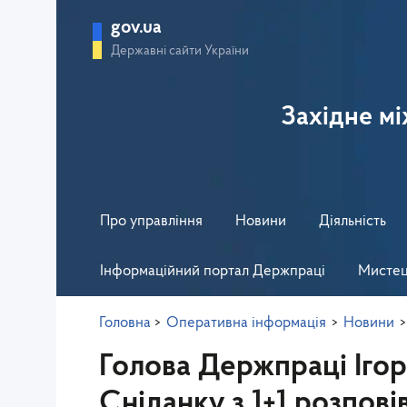
gov.ua
Державні сайти України
Західне м
Про управління
Новини
Діяльність
Інформаційний портал Держпраці
Мистец
Головна
>
Оперативна інформація
>
Новини
Голова Держпраці Ігор
Сніданку з 1+1 розпові