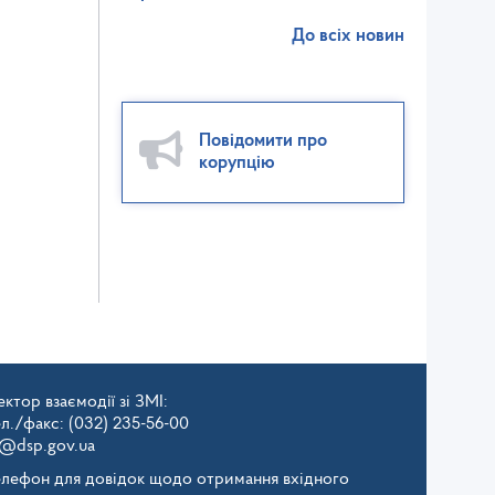
До всіх новин
Повідомити про
корупцію
ктор взаємодії зі ЗМІ:
ел./факс: (032) 235-56-00
v@dsp.gov.ua
елефон для довідок щодо отримання вхідного