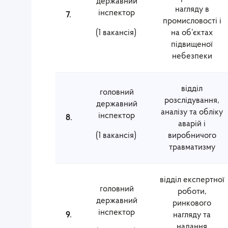
державний
нагляду в
інспектор
7.
промисловості і
(1 вакансія)
на об’єктах
підвищеної
небезпеки
відділ
головний
розслідування,
державний
аналізу та обліку
інспектор
8.
аварій і
(1 вакансія)
виробничого
травматизму
відділ експертної
головний
роботи,
державний
ринкового
інспектор
9.
нагляду та
надання