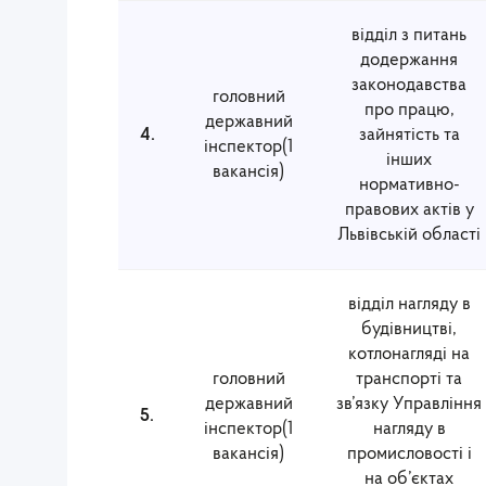
відділ з питань
додержання
законодавства
головний
про працю,
державний
4.
зайнятість та
інспектор(1
інших
вакансія)
нормативно-
правових актів у
Львівській області
відділ нагляду в
будівництві,
котлонагляді на
головний
транспорті та
державний
зв’язку Управління
5.
інспектор(1
нагляду в
вакансія)
промисловості і
на об’єктах