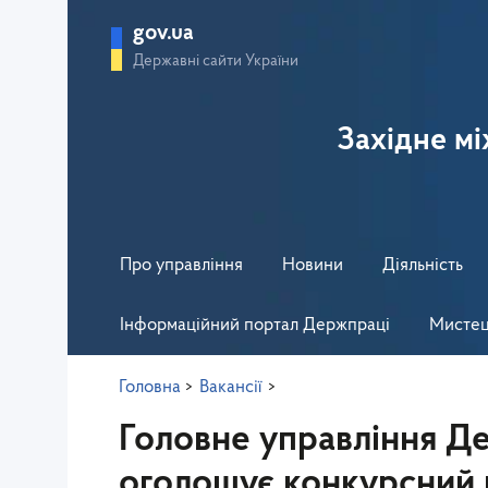
gov.ua
Державні сайти України
Західне м
Про управління
Новини
Діяльність
Інформаційний портал Держпраці
Мистец
Головна
>
Вакансії
>
Головне управління Де
оголошує конкурсний 