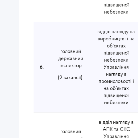
підвищеної
небезпеки
відділ нагляду на
виробництві і на
об’єктах
головний
підвищеної
державний
небезпеки
інспектор
6.
Управління
нагляду в
(2 вакансії)
промисловості і
на об’єктах
підвищеної
небезпеки
відділ нагляду в
АПК та СКС
головний
Управління