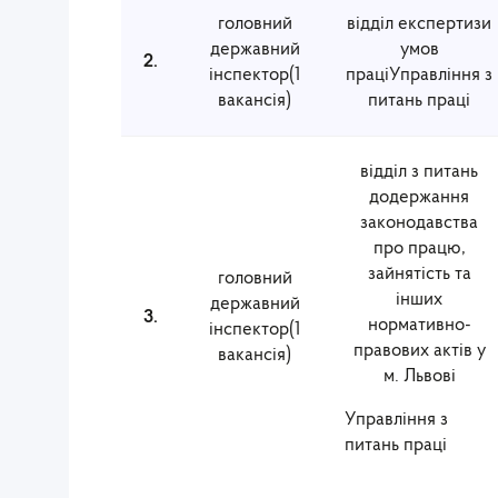
головний
відділ експертизи
державний
умов
2.
інспектор(1
праціУправління з
вакансія)
питань праці
відділ з питань
додержання
законодавства
про працю,
зайнятість та
головний
інших
державний
3.
нормативно-
інспектор(1
правових актів у
вакансія)
м. Львові
Управління з
питань праці