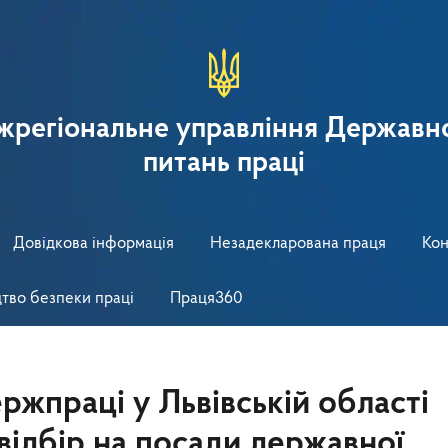
іжрегіональне управління Державно
питань праці
Довідкова інформація
Незадекларована праця
Кон
тво безпеки праці
Праця360
ржпраці у Львівській області
відбір на посади державної