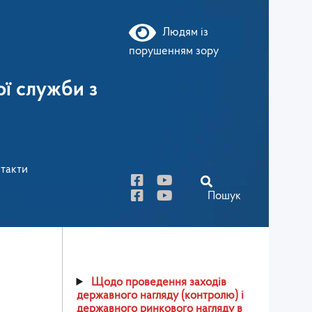
Людям із
порушенням зору
ї служби з
такти
Пошук
Щодо проведення заходів
державного нагляду (контролю) і
державного ринкового нагляду в