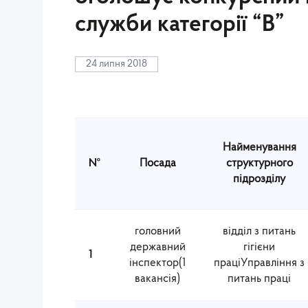
служби категорії “В”
24 липня 2018
Найменування
№
Посада
структурного
підрозділу
головний
відділ з питань
державний
гігієни
1
інспектор(1
праціУправління з
вакансія)
питань праці