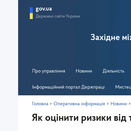
gov.ua
Державні сайти України
Західне м
Про управління
Новини
Діяльність
Інформаційний портал Держпраці
Мистец
Головна
>
Оперативна інформація
>
Новини
Як оцінити ризики від