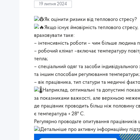
19 липня 2024
Як оцінити ризики від теплового стресу?
Якщо існує ймовірність теплового стресу,
враховувати таке:
– інтенсивність роботи – чим більше людина п
– робочий клімат –включає температуру повітр
тепла;
– спеціальний одяг та засоби індивідуальног
та іншим способам регулювання температури;
– вік працівника, тип статури та медичні факт
Наприклад, оптимальні та допустимі показн
за показниками важкості, але верхньою межею
де працівник проводить більш ніж половину св
є температура + 28º С.
Регулярно проводьте опитування працівників 
Детальніше про активну інформаційну підт