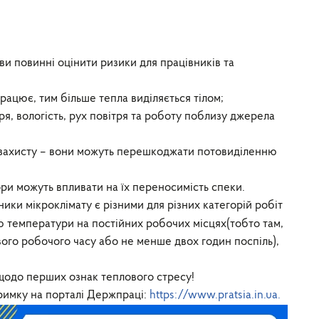
 ви повинні оцінити ризики для працівників та
рацює, тим більше тепла виділяється тілом;
я, вологість, рух повітря та роботу поблизу джерела
о захисту – вони можуть перешкоджати потовиділенню
ори можуть впливати на їх переносимість спеки.
ики мікроклімату є різними для різних категорій робіт
 температури на постійних робочих місцях(тобто там,
ого робочого часу або не менше двох годин поспіль),
щодо перших ознак теплового стресу!
римку на порталі Держпраці:
https://www.pratsia.in.ua.