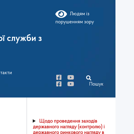
Людям із
порушенням зору
ї служби з
такти
Пошук
Щодо проведення заходів
державного нагляду (контролю) і
державного ринкового нагляду в