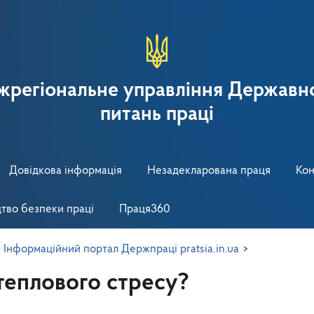
іжрегіональне управління Державно
питань праці
Довідкова інформація
Незадекларована праця
Кон
тво безпеки праці
Праця360
>
Інформаційний портал Держпраці pratsia.in.ua
>
 теплового стресу?