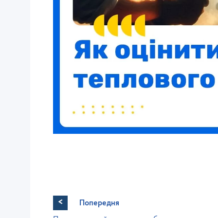
<
Попередня