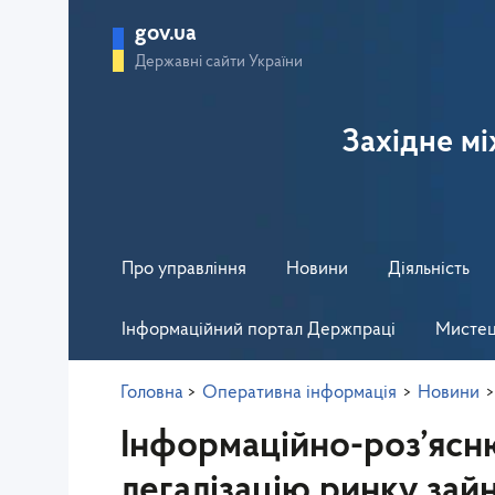
gov.ua
Державні сайти України
Західне м
Про управління
Новини
Діяльність
Інформаційний портал Держпраці
Мистец
Головна
>
Оперативна інформація
>
Новини
>
Інформаційно-роз’ясню
легалізацію ринку зайн