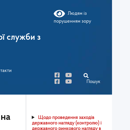
Людям із
порушенням зору
ї служби з
такти
Пошук
 на
Щодо проведення заходів
державного нагляду (контролю) і
державного ринкового нагляду в