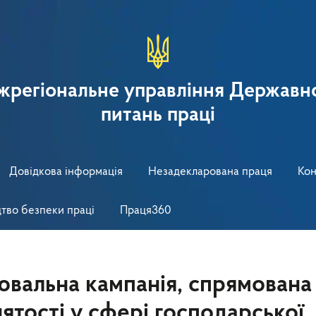
іжрегіональне управління Державно
питань праці
Довідкова інформація
Незадекларована праця
Кон
тво безпеки праці
Праця360
вальна кампанія, спрямована
ятості у сфері господарської