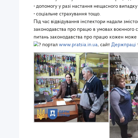
• допомогу у разі настання нещасного випадку
• соціальне страхування тощо.
Під час відвідування інспектори надали змісто
законодавства про працю в умовах воєнного с
питань законодавства про працю кожен може 
портал
www.pratsia.in.ua
, сайт
Держпраці