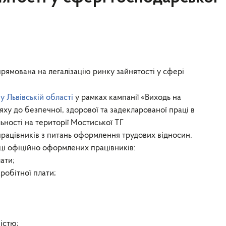
рямована на легалізацію ринку зайнятості у сфері
у Львівській області
у рамках кампанії «Виходь на
ху до безпечної, здорової та задекларованої праці в
льності на території Мостиської ТГ
працівників з питань оформлення трудових відносин.
ці офіційно оформлених працівників:
ати;
аробітної плати;
істю;