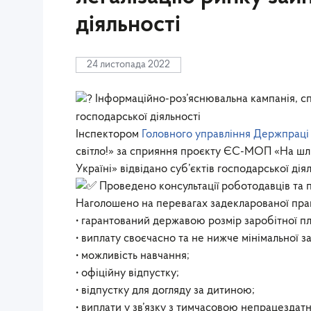
діяльності
24 листопада 2022
Інформаційно-роз’яснювальна кампанія, сп
господарської діяльності
Інспектором
Головного управління Держпраці 
світло!» за сприяння проєкту ЄС-МОП «На шля
Україні» відвідано суб’єктів господарської дія
Проведено консультації роботодавців та 
Наголошено на перевагах задекларованої пра
• гарантований державою розмір заробітної пл
• виплату своєчасно та не нижче мінімальної з
• можливість навчання;
• офіційну відпустку;
• відпустку для догляду за дитиною;
• виплати у зв’язку з тимчасовою непрацездатн