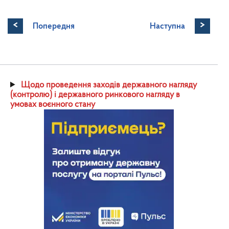
<
>
Попередня
Наступна
Щодо проведення заходів державного нагляду
(контролю) і державного ринкового нагляду в
умовах воєнного стану