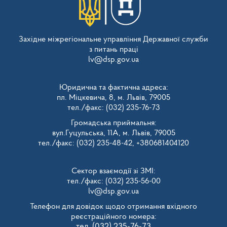
Західне міжрегіональне управління Державної служби
з питань праці
lv@dsp.gov.ua
Юридична та фактична адреса:
пл. Міцкевича, 8, м. Львів, 79005
тел./факс: (032) 235-76-73
Громадська приймальня:
вул.Гуцульська, 11А, м. Львів, 79005
тел./факс: (032) 235-48-42, +380681404120
Сектор взаємодії зі ЗМІ:
тел./факс: (032) 235-56-00
lv@dsp.gov.ua
Телефон для довідок щодо отримання вхідного
реєстраційного номера:
тел. (032) 235-76-73