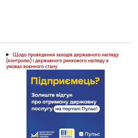
Щодо проведення заходів державного нагляду
(контролю) і державного ринкового нагляду в
умовах воєнного стану