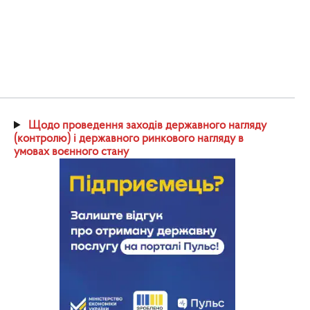
Щодо проведення заходів державного нагляду
(контролю) і державного ринкового нагляду в
умовах воєнного стану