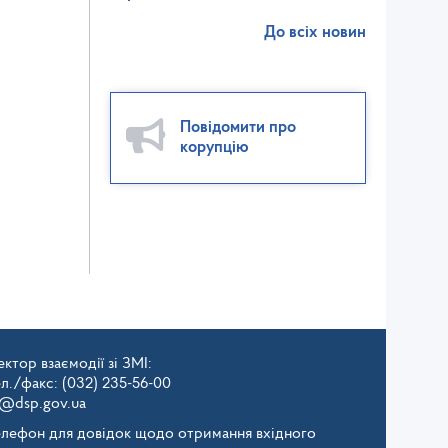
До всіх новин
Повідомити про
корупцію
ктор взаємодії зі ЗМІ:
ел./факс: (032) 235-56-00
v@dsp.gov.ua
елефон для довідок щодо отримання вхідного