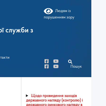
Людям із
порушенням зору
ї служби з
такти
Пошук
Щодо проведення заходів
державного нагляду (контролю) і
державного ринкового нагляду в