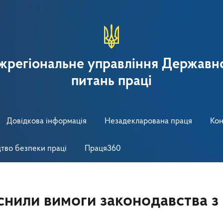
іжрегіональне управління Державно
питань праці
Довідкова інформація
Незадекларована праця
Кон
тво безпеки праці
Праця360
снили вимоги законодавства з