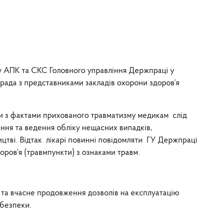
у АПК та СКС Головного управління Держпраці у
нарада з представниками закладів охорони здоров’я
би з фактами прихованого травматизму медикам слід
ння та ведення обліку нещасних випадків,
цтві. Відтак лікарі повинні повідомляти ГУ Держпраці
ров’я (травмпункти) з ознаками травм.
та вчасне продовження дозволів на експлуатацію
ебезпеки.