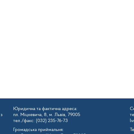
Юридична та фактична адреса:
Се
 з
пл. Міцкевича, 8, м. Львів, 79005
т
тел./факс: (032) 235-76-73
l
Громадська приймальня:
Т