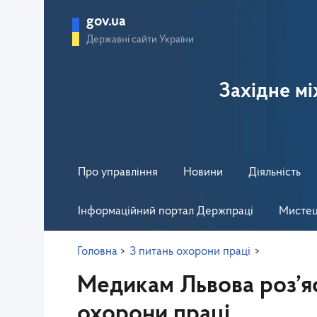
gov.ua
Державні сайти України
Західне м
Про управління
Новини
Діяльність
Інформаційний портал Держпраці
Мистец
Головна
>
З питань охорони праці
>
Медикам Львова роз’я
охорони праці