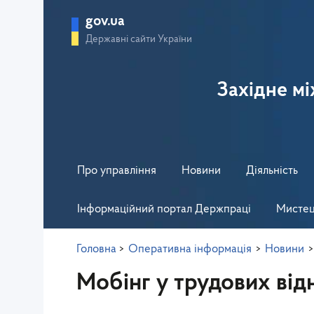
gov.ua
Державні сайти України
Західне м
Про управління
Новини
Діяльність
Інформаційний портал Держпраці
Мистец
Головна
>
Оперативна інформація
>
Новини
>
Мобінг у трудових від