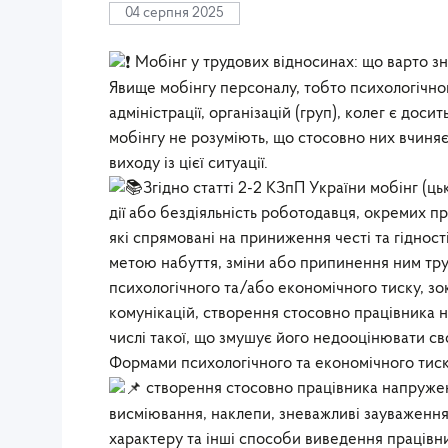
04 серпня 2025
Мобінг у трудових відносинах: що варто з
Явище мобінгу персоналу, тобто психологічног
адміністрації, організацій (груп), колег є д
мобінгу не розуміють, що стосовно них вчиняє
виходу із цієї ситуації.
Згідно статті 2-2 КЗпП України мобінг (ц
дії або бездіяльність роботодавця, окремих пр
які спрямовані на приниження честі та гідності 
метою набуття, зміни або припинення ним тру
психологічного та/або економічного тиску, зо
комунікацій, створення стосовно працівника 
числі такої, що змушує його недооцінювати с
Формами психологічного та економічного тиск
створення стосовно працівника напружен
висміювання, наклепи, зневажливі зауваження
характеру та інші способи виведення працівник