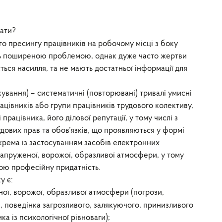
нати?
о пресингу працівників на робочому місці з боку
осить поширеною проблемою, однак дуже часто жертви
ться насилля, та не мають достатньої інформації для
ькування) – систематичні (повторювані) тривалі умисні
ацівників або групи працівників трудового колективу,
працівника, його ділової репутації, у тому числі з
дових прав та обов’язків, що проявляються у формі
крема із застосуванням засобів електронних
напруженої, ворожої, образливої атмосфери, у тому
вою професійну придатність.
у є:
ої, ворожої, образливої атмосфери (погрози,
, поведінка загрозливого, залякуючого, принизливого
а із психологічної рівноваги);