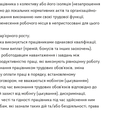
цівника з колективу або його ізоляція (незапрошення
ідно до локальних нормативних актів та організаційно-
джання виконанню ним своєї трудової функції,
енесення робочого місця в непристосовані для цього
ар’єрного росту;
яка виконується працівниками однакової кваліфікації;
ини виплат (премій, бонусів та інших заохочень);
 роботодавцем навантаження і завдань між
одуктивністю праці, які виконують рівноцінну роботу.
ання працівником трудових обов’язків, зміна
у оплати праці в порядку, встановленому
говором, не вважаються мобінгом (цькуванням).
під час виконання трудових обов’язків відповідно до
захист від мобінгу (цькування), дискримінації,
честі та гідності працівника під час здійснення ним
бам, які зазнали таких дій та/або бездіяльності, права