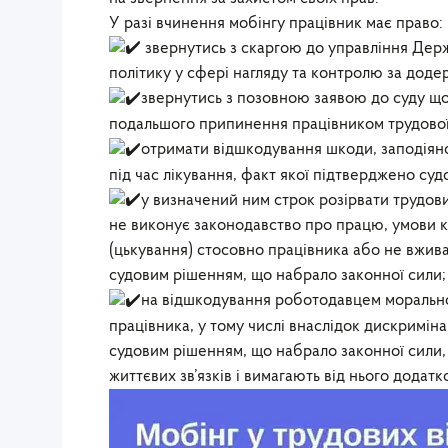
У разі вчинення мобінгу працівник має право:
звернутись з скаргою до управління Держ
політику у сфері нагляду та контролю за дод
звернутись з позовною заявою до суду що
подальшого припинення працівником трудової 
отримати відшкодування шкоди, заподіяної
під час лікування, факт якої підтверджено су
у визначений ним строк розірвати трудов
не виконує законодавство про працю, умови к
(цькування) стосовно працівника або не вжив
судовим рішенням, що набрало законної сили;
на відшкодування роботодавцем морально
працівника, у тому числі внаслідок дискриміна
судовим рішенням, що набрало законної сили,
життєвих зв’язків і вимагають від нього додатк