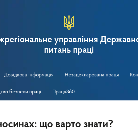
іжрегіональне управління Державно
питань праці
Довідкова інформація
Незадекларована праця
Кон
тво безпеки праці
Праця360
носинах: що варто знати?