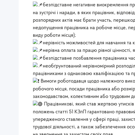
безпідставне негативне виокремлення пра
на зустрічі і наради, в яких працівник, відпов
розпорядчих актів має брати участь, перешко
недопущення працівника на робоче місце, пер
виду роботи місця);
нерівність можливостей для навчання та к
нерівна оплата за працю рівної цінності, 
безпідставне позбавлення працівника част
необґрунтований нерівномірний розподіл
працівниками з однаковою кваліфікацією та пр
Вимоги роботодавця щодо належного викон
робочого місця, посади працівника або розмір
законодавством, колективним або трудовим до
Працівникові, який став жертвою утисків 
положень статті 51 КЗпП гарантовано правовий 
упередженого ставлення у сфері праці, захист 
трудової діяльності, а також забезпечення осо
на звернення за захистом своїх прав.