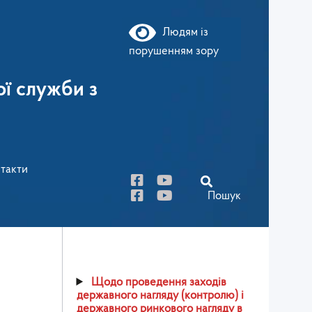
Людям із
порушенням зору
ї служби з
такти
Пошук
Щодо проведення заходів
державного нагляду (контролю) і
державного ринкового нагляду в