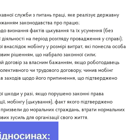
авної служби з питань праці, яке реалізує державну
ержанням законодавства про працю;
до визнання фактів цькування та їх усунення (без
діяльності на період розгляду провадження у справі);
 внаслідок мобінгу у розмірі витрат, які понесла особа
довим рішенням, що набрало законної сили;
ий договір за власним бажанням, якщо роботодавець
олективного чи трудового договору, чинив мобінг
ав заходів щодо його припинення, що підтверджено
ї шкоди у разі, якщо порушено законні права
ції, мобінгу (цькування), факт якого підтверджено
 призвели до моральних страждань, втрати нормальних
ових зусиль для організації свого життя.