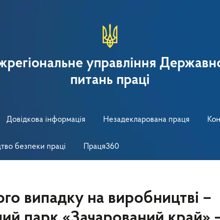
іжрегіональне управління Державно
питань праці
Довідкова інформація
Незадекларована праця
Кон
тво безпеки праці
Праця360
о випадку на виробництві –
ий парк «Зачарований край» 