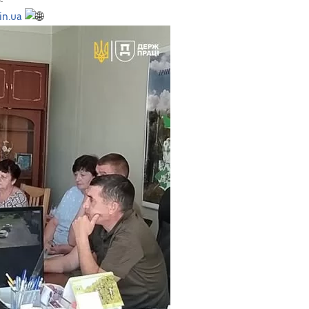
in.ua