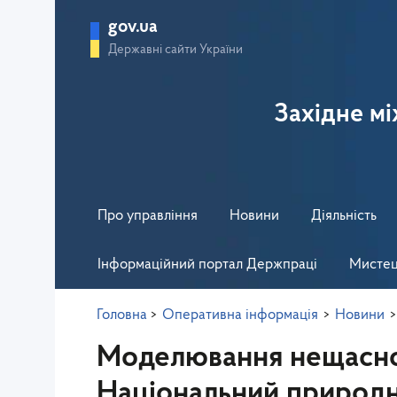
gov.ua
Державні сайти України
Західне м
Про управління
Новини
Діяльність
Інформаційний портал Держпраці
Мистец
Головна
>
Оперативна інформація
>
Новини
>
Моделювання нещасног
Національний природн