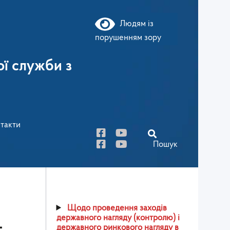
Людям із
порушенням зору
ї служби з
такти
Пошук
Щодо проведення заходів
державного нагляду (контролю) і
–
державного ринкового нагляду в