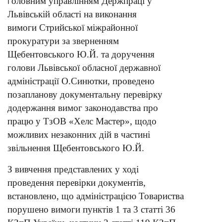
оловним управлінням Держпраці у
Г
Львівській області на виконання
вимоги Стрийської міжрайонної
прокуратури за зверненням
Щебентовського Ю.Й. та доручення
голови Львівської обласної державної
адміністрації О.Синютки, проведено
позапланову документальну перевірку
додержання вимог законодавства про
працю у ТзОВ «Хелс Мастер», щодо
можливих незаконних дій в частині
звільнення Щебентовського Ю.Й.
З вивчення представлених у ході
проведення перевірки документів,
встановлено, що адміністрацією Товариства
порушено вимоги пунктів 1 та 3 статті 36