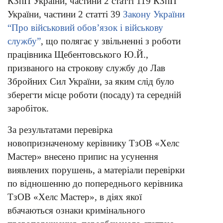
КЗпП України, частини 2 статті 119 КЗпП
України, частини 2 статті 39
Закону України
“Про військовий обов’язок і військову
службу”
, що полягає у звільненні з роботи
працівника Щебентовського Ю.Й.,
призваного на строкову службу до Лав
Збройних Сил України, за яким слід було
зберегти місце роботи (посаду) та середній
заробіток.
За результатами перевірка
новопризначеному керівнику ТзОВ «Хелс
Мастер» внесено припис на усунення
виявлених порушень, а матеріали перевірки
по відношенню до попереднього керівника
ТзОВ «Хелс Мастер», в діях якої
вбачаються ознаки кримінального