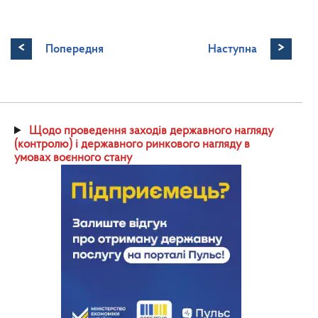
<
>
Попередня
Наступна
Щодо проведення заходів державного нагляду
(контролю) і державного ринкового нагляду в
умовах воєнного стану