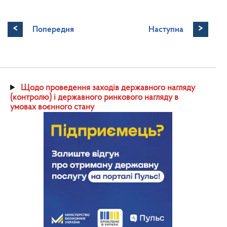
<
>
Попередня
Наступна
Щодо проведення заходів державного нагляду
(контролю) і державного ринкового нагляду в
умовах воєнного стану