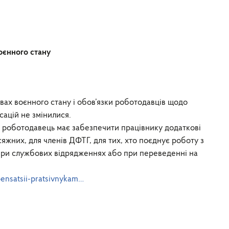
воєнного стану
вах воєнного стану і обов’язки роботодавців щодо
сацій не змінилися.
ах роботодавець має забезпечити працівнику додаткові
исяжних, для членів ДФТГ, для тих, хто поєднує роботу з
 при службових відрядженнях або при переведенні на
pensatsii-pratsivnykam…