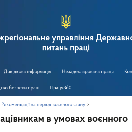
іжрегіональне управління Державно
питань праці
Довідкова інформація
Незадекларована праця
Кон
тво безпеки праці
Праця360
>
Рекомендації на період воєнного стану
>
працівникам в умовах воєнного