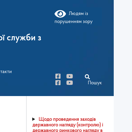
Людям із
порушенням зору
ї служби з
такти
Пошук
Щодо проведення заходів
державного нагляду (контролю) і
державного ринкового нагляду в