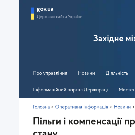
gov.ua
Державні сайти України
Західне м
Про управління
Новини
Діяльність
Інформаційний портал Держпраці
Мистец
Головна
>
Оперативна інформація
>
Новини
Пільги і компенсації 
стану