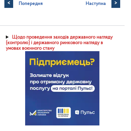
<
>
Попередня
Наступна
Щодо проведення заходів державного нагляду
(контролю) і державного ринкового нагляду в
умовах воєнного стану