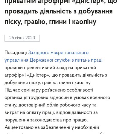
приватній агрофірмі «Дністер», що
провадить діяльність з добування
піску, гравію, глини і каоліну
26 січня 2023
Посадовці
Західного міжрегіонального
управління Державної служби з питань праці
провели превентивний захід на приватній
агрофірмі «Дністер», що провадить діяльність з
добування піску, гравію, глини і каоліну
Під час семінару роз’яснено особливості
організації трудових відносин в умовах воєнного
стану, достовірний облік робочого часу та
витрат на оплату праці, відповідальності за
порушення законодавства про працю.
Акцентовано на забезпеченні у необхідній