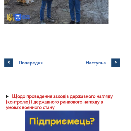
<
>
Попередня
Наступна
Щодо проведення заходів державного нагляду
(контролю) і державного ринкового нагляду в
умовах воєнного стану