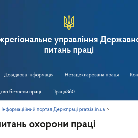
іжрегіональне управління Державно
питань праці
Довідкова інформація
Незадекларована праця
Кон
тво безпеки праці
Праця360
>
Інформаційний портал Держпраці pratsia.in.ua
>
питань охорони праці