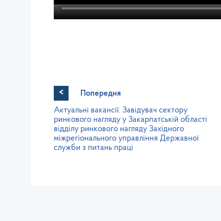
<
Попередня
Актуальні вакансії. Завідувач сектору
ринкового нагляду у Закарпатській області
відділу ринкового нагляду Західного
міжрегіонального управління Державної
служби з питань праці
Західне міжрегіональне
управління Державної служби