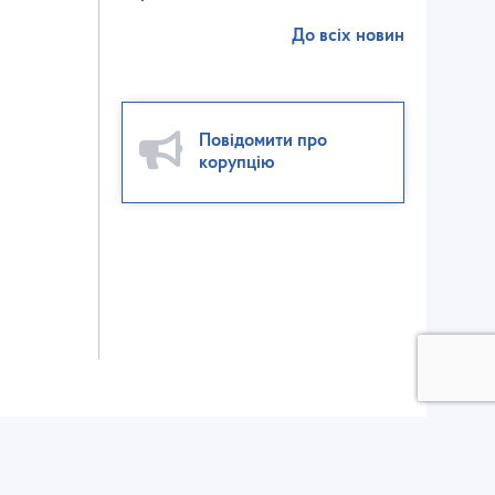
До всіх новин
Повідомити про
корупцію
ктор взаємодії зі ЗМІ:
ел./факс: (032) 235-56-00