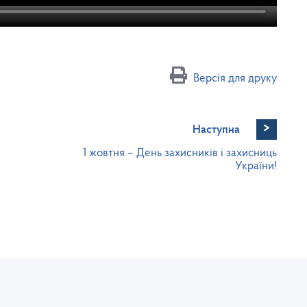
Версія для друку
>
Наступна
1 жовтня – День захисників і захисниць
України!
Юридична та фактична адреса:
Се
 з
пл. Міцкевича, 8, м. Львів, 79005
т