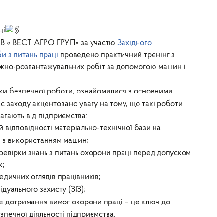
ці
ТОВ « ВЕСТ АГРО ГРУП» за участю
Західного
и з питань праці
проведено практичний тренінг з
ажно-розвантажувальних робіт за допомогою машин і
ки безпечної роботи, ознайомилися з основними
с заходу акцентовано увагу на тому, що такі роботи
агають від підприємства:
 відповідності матеріально-технічної бази на
 з використанням машин;
ревірки знань з питань охорони праці перед допуском
к;
дичних оглядів працівників;
дуального захисту (ЗІЗ);
е дотримання вимог охорони праці – це ключ до
зпечної діяльності підприємства.