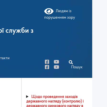
Людям із
порушенням зору
ї служби з
такти
Пошук
Щодо проведення заходів
державного нагляду (контролю) і
державного ринкового нагляду в