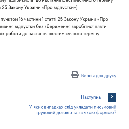
ому підприємстві до настання шестимісячного терміну
і 25 Закону України «Про відпустки»).
пунктом 16 частини 1 статті 25 Закону України «Про
римання відпустки без збереження заробітної плати
рік роботи до настання шестимісячного терміну
Версія для друку
>
Наступна
У яких випадках слід укладати письмовий
трудовий договір та за якою формою?