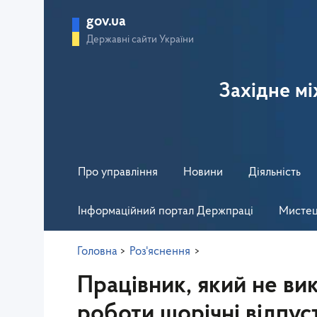
gov.ua
Державні сайти України
Західне м
Про управління
Новини
Діяльність
Інформаційний портал Держпраці
Мистец
Головна
>
Роз'яснення
>
Працівник, який не ви
роботи щорічні відпуст