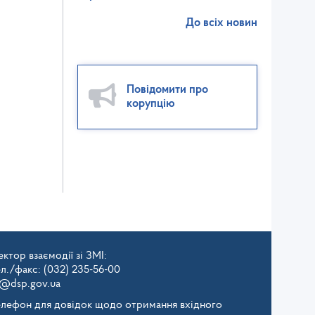
До всіх новин
Повідомити про
корупцію
ктор взаємодії зі ЗМІ:
ел./факс: (032) 235-56-00
v@dsp.gov.ua
елефон для довідок щодо отримання вхідного