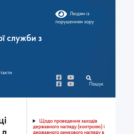
Людям із
порушенням зору
ї служби з
такти
Пошук
ці
Щодо проведення заходів
державного нагляду (контролю) і
.д.
державного ринкового нагляду в