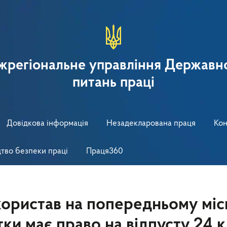
іжрегіональне управління Державно
питань праці
Довідкова інформація
Незадекларована праця
Кон
тво безпеки праці
Праця360
користав на попередньому міс
ки має право на відпусту 24 к