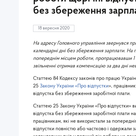
без збереження зарпл
18 вересня 2020
На адресу Головного управління звернувся пра
календарні дні без збереження зарплати. На п
попереднім місцем роботи, пропрацювавши 1 м
звільненні отримав компенсацію за два дні не
Статтею 84 Кодексу законів про працю Украї
25
Закону України «Про відпустки
», працівни
відпустка без збереження заробітної плати.
Статтею 25 Закону України «Про відпустки» виз
відпустка без збереження заробітної плати на
працівникам, які не використали за попередні
відпустки повністю або частково і одержали з