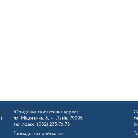
Юридична та фактична адреса:
Се
 з
пл. Міцкевича, 8, м. Львів, 79005
т
тел./факс: (032) 235-76-73
l
Громадська приймальня:
Т