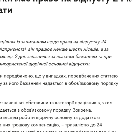
ати
цівник із запитанням щодо права на відпустку 24
ідприємстві він працює менше шести місяців, а за
ісяць 2 дні, звільнився за власним бажанням та при
використаної щорічної основної відпустки.
ни передбачено, що у випадках, передбачених статтею
ку за його бажанням надається в обов’язковому порядку
начені всі обставини та категорії працівників, яким
дається в обов’язковому порядку. Зокрема,
м місцем роботи щорічну основну та додаткові
а них грошову компенсацію, – тривалістю до 24