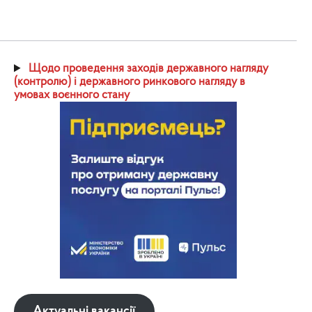
Щодо проведення заходів державного нагляду
(контролю) і державного ринкового нагляду в
умовах воєнного стану
Актуальні вакансії