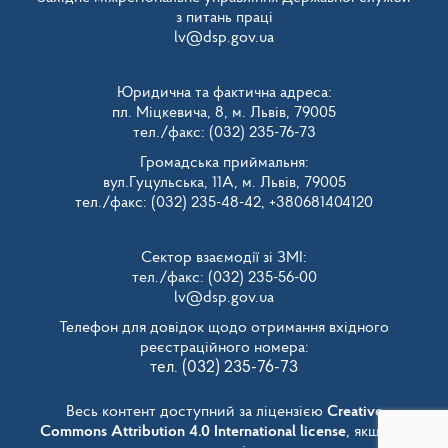
з питань праці
lv@dsp.gov.ua
Юридична та фактична адреса:
пл. Міцкевича, 8, м. Львів, 79005
тел./факс: (032) 235-76-73
Громадська приймальня:
вул.Гуцульська, 11А, м. Львів, 79005
тел./факс: (032) 235-48-42, +380681404120
Сектор взаємодії зі ЗМІ:
тел./факс: (032) 235-56-00
lv@dsp.gov.ua
Телефон для довідок щодо отримання вхідного
реєстраційного номера:
тел. (032) 235-76-73
Весь контент доступний за ліцензією
Creative
Commons Attribution 4.0 International license
, якщо не