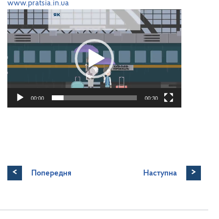
www.pratsia.in.ua
Відеопрогравач
00:00
00:30
<
>
Попередня
Наступна