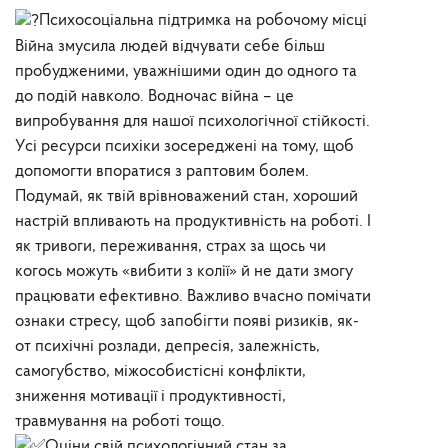
Психосоціальна підтримка на робочому місці
Війна змусила людей відчувати себе більш
пробудженими, уважнішими один до одного та
до подій навколо. Водночас війна – це
випробування для нашої психологічної стійкості.
Усі ресурси психіки зосереджені на тому, щоб
допомогти впоратися з раптовим болем.
Подумай, як твій врівноважений стан, хороший
настрій впливають на продуктивність на роботі. І
як тривоги, переживання, страх за щось чи
когось можуть «вибити з колії» й не дати змогу
працювати ефективно. Важливо вчасно помічати
ознаки стресу, щоб запобігти появі ризиків, як-
от психічні розлади, депресія, залежність,
самогубство, міжособистісні конфлікти,
зниження мотивації і продуктивності,
травмування на роботі тощо.
Оціни свій психологічний стан за