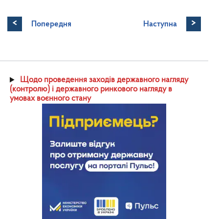
<
>
Попередня
Наступна
Щодо проведення заходів державного нагляду
(контролю) і державного ринкового нагляду в
умовах воєнного стану