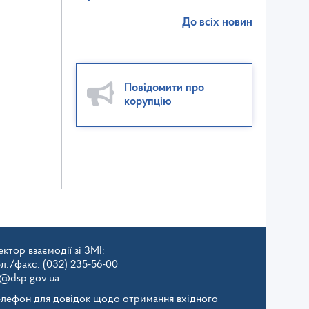
До всіх новин
Повідомити про
корупцію
ктор взаємодії зі ЗМІ:
ел./факс: (032) 235-56-00
v@dsp.gov.ua
елефон для довідок щодо отримання вхідного