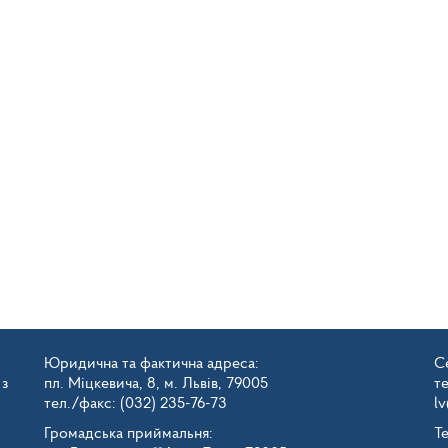
Юридична та фактична адреса:
Се
 з
пл. Міцкевича, 8, м. Львів, 79005
т
тел./факс: (032) 235-76-73
l
Громадська приймальня:
Т