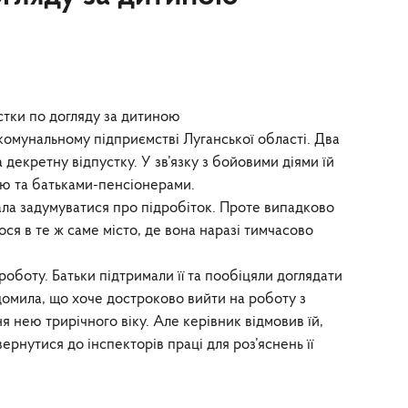
стки по догляду за дитиною
 комунальному підприємстві Луганської області. Два
декретну відпустку. У зв’язку з бойовими діями їй
ою та батьками-пенсіонерами.
ла задумуватися про підробіток. Проте випадково
ося в те ж саме місто, де вона наразі тимчасово
оботу. Батьки підтримали її та пообіцяли доглядати
домила, що хоче достроково вийти на роботу з
я нею трирічного віку. Але керівник відмовив їй,
ернутися до інспекторів праці для роз’яснень її