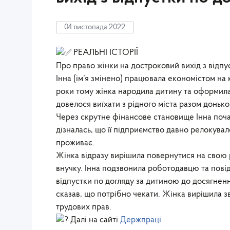
04 листопада 2022
РЕАЛЬНІ ІСТОРІЇ
Про право жінки на достроковий вихід з відпу
Інна (ім’я змінено) працювала економістом на
роки тому жінка народила дитину та оформила 
довелося виїхати з рідного міста разом доньк
Через скрутне фінансове становище Інна поча
дізналась, що її підприємство давно релокувал
проживає.
Жінка відразу вирішила повернутися на свою р
внучку. Інна подзвонила роботодавцю та пові
відпустки по догляду за дитиною до досягненн
сказав, що потрібно чекати. Жінка вирішила зв
трудових прав.
Далі на сайті
Держпраці