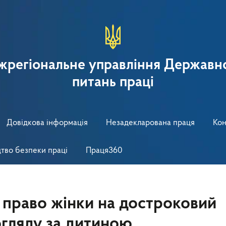
іжрегіональне управління Державно
питань праці
Довідкова інформація
Незадекларована праця
Кон
тво безпеки праці
Праця360
 право жінки на достроковий
догляду за дитиною