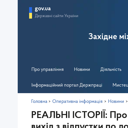
gov.ua
Державні сайти України
Західне м
Про управління
Новини
Діяльність
Інформаційний портал Держпраці
Мистец
Головна
>
Оперативна інформація
>
Новини
>
РЕАЛЬНІ ІСТОРІЇ: Про
вихід з відпустки по 