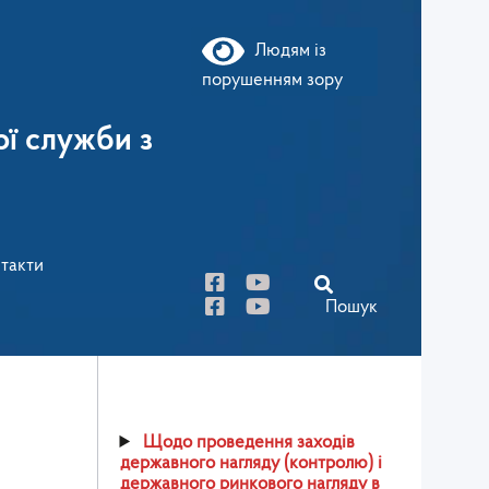
Людям із
порушенням зору
ї служби з
такти
Пошук
Щодо проведення заходів
державного нагляду (контролю) і
державного ринкового нагляду в