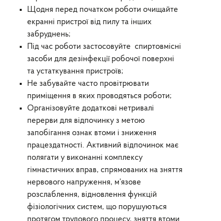
Щодня перед початком роботи очищайте
екранні пристрої від пилу та інших
забруднень;
Під час роботи застосовуйте спиртовмісні
засоби для дезінфекції робочої поверхні
та устаткування пристроїв;
Не забувайте часто провітрювати
приміщення в яких проводяться роботи;
Організовуйте додаткові нетривалі
перерви для відпочинку з метою
запобігання ознак втоми і зниження
працездатності. Активний відпочинок має
полягати у виконанні комплексу
гімнастичних вправ, спрямованих на зняття
нервового напруження, м’язове
розслаблення, відновлення функцій
фізіологічних систем, що порушуються
протягом трудового процесу, зняття втоми