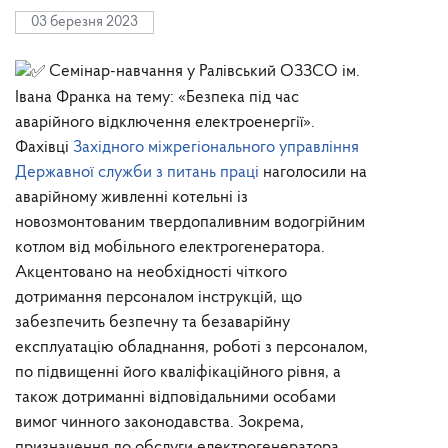
03 березня 2023
Семінар-навчання у Ралівський ОЗЗСО ім.
Івана Франка на тему: «Безпека під час
аварійного відключення електроенергії».
Фахівці
Західного міжрегіонального управління
Державної служби з питань праці
наголосили на
аварійному живленні котельні із
новозмонтованим твердопаливним водогрійним
котлом від мобільного електрогенератора.
Акцентовано на необхідності чіткого
дотримання персоналом інструкцій, що
забезпечить безпечну та безаварійну
експлуатацію обладнання, роботі з персоналом,
по підвищенні його кваліфікаційного рівня, а
також дотриманні відповідальними особами
вимог чинного законодавства. Зокрема,
призначення до обслуги електрогенератора