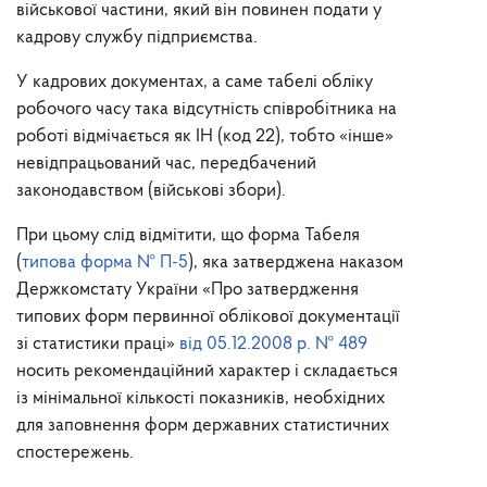
військової частини, який він повинен подати у
кадрову службу підприємства.
У кадрових документах, а саме табелі обліку
робочого часу така відсутність співробітника на
роботі відмічається як ІН (код 22), тобто «інше»
невідпрацьований час, передбачений
законодавством (військові збори).
При цьому слід відмітити, що форма Табеля
(
типова форма № П-5
), яка затверджена наказом
Держкомстату України «Про затвердження
типових форм первинної облікової документації
зі статистики праці»
від 05.12.2008 р. № 489
носить рекомендаційний характер і складається
із мінімальної кількості показників, необхідних
для заповнення форм державних статистичних
спостережень.