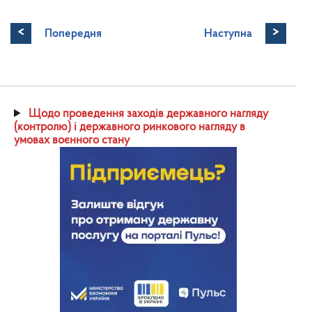
<
>
Попередня
Наступна
Щодо проведення заходів державного нагляду
(контролю) і державного ринкового нагляду в
умовах воєнного стану