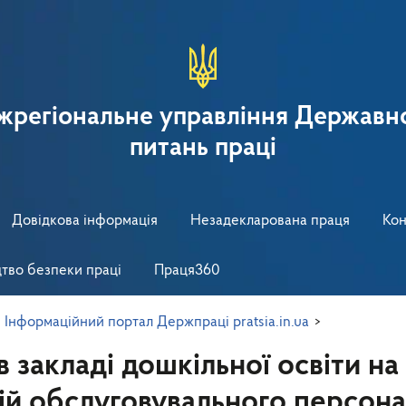
іжрегіональне управління Державно
питань праці
Довідкова інформація
Незадекларована праця
Кон
тво безпеки праці
Праця360
>
Інформаційний портал Держпраці pratsia.in.ua
>
в закладі дошкільної освіти на
дій обслуговувального персон