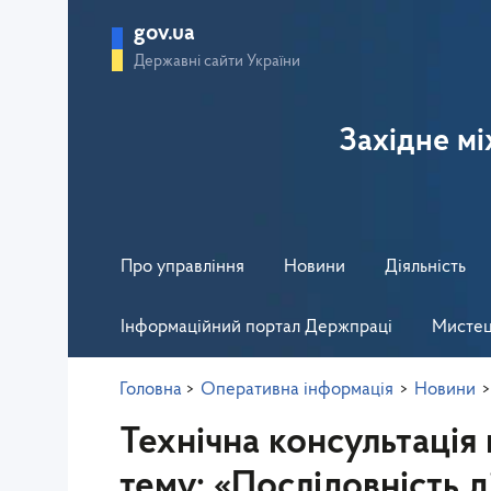
gov.ua
Державні сайти України
Західне м
Про управління
Новини
Діяльність
Інформаційний портал Держпраці
Мистец
Головна
>
Оперативна інформація
>
Новини
Технічна консультація 
тему: «Послідовність 