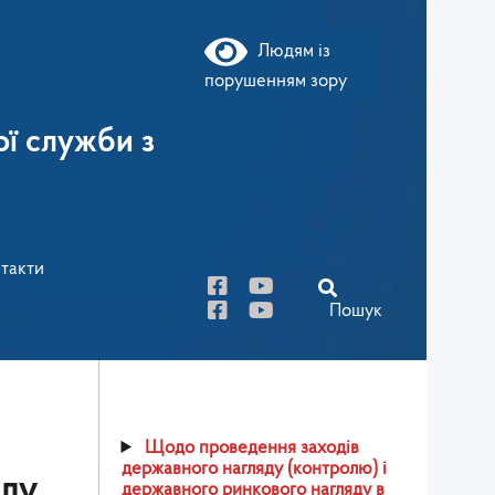
Людям із
порушенням зору
ї служби з
такти
Пошук
Щодо проведення заходів
державного нагляду (контролю) і
алу
державного ринкового нагляду в