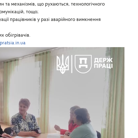
н та механізмів, що рухаються, технологічного
комунікацій, тощо;
ації працівників у разі аварійного вимкнення
 обігрівачів.
ratsia.in.ua