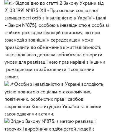
Відповідно до статті 2 Закону України від
21.03.1991 №875-XII «Про основи соціальної
захищеності осіб з інвалідністю в Україні» (далі
– Закон №875), особою з інвалідністю є особа зі
стійким розладом функцій організму, що при
взаємодії з зовнішнім середовищем може
призводити до обмеження її життєдіяльності,
внаслідок чого держава зобов’язана створити
умови для реалізації нею прав нарівні з іншими
громадянами та забезпечити її соціальний
захист.
Особи з інвалідністю в Україні володіють
усією повнотою соціально-економічних,
політичних, особистих прав і свобод,
закріплених Конституцією України та іншими
законодавчими актами.
Згідно Закону №875, з метою реалізації
творчих і виробничих здібностей людей з