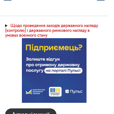
Щодо проведення заходів державного нагляду
(контролю) і державного ринкового нагляду в
умовах воєнного стану