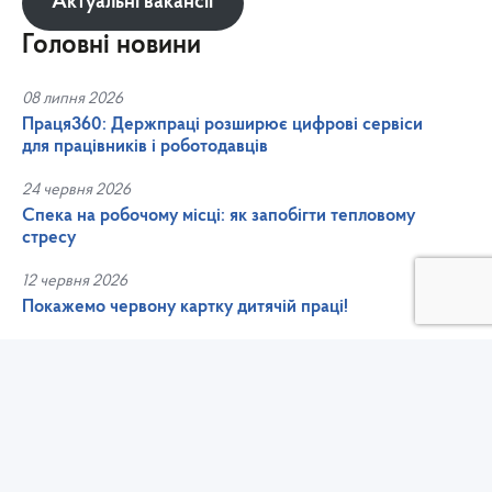
Актуальні вакансії
Головні новини
08 липня 2026
Праця360: Держпраці розширює цифрові сервіси
для працівників і роботодавців
24 червня 2026
Спека на робочому місці: як запобігти тепловому
стресу
12 червня 2026
Покажемо червону картку дитячій праці!
25 травня 2026
В Україні стартував Національний тиждень
безбар’єрності: рівні можливості починаються з
доступного робочого середовища
22 квітня 2026
Всесвітній день охорони праці 2026: подбаймо про