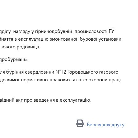
ідділу нагляду у гірничодобувній промисловості ГУ
ийняття в експлуатацію змонтованої бурової установки
азового родовища.
ідробурмаш».
 для буріння свердловини № 12 Городоцького газового
до вимог нормативно-правових актів з охорони праці
овідний акт про введення в експлуатацію.
Версія для друку