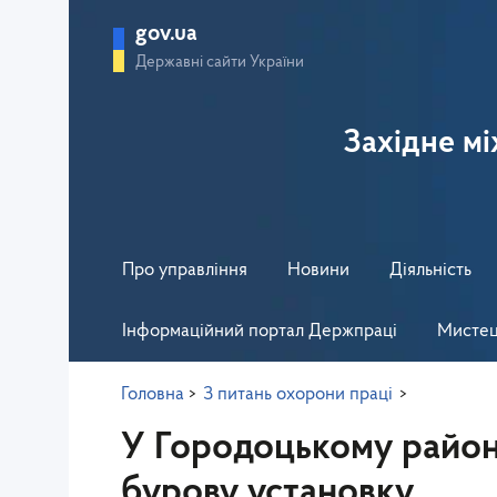
gov.ua
Державні сайти України
Західне м
Про управління
Новини
Діяльність
Інформаційний портал Держпраці
Мистец
Головна
>
З питань охорони праці
>
У Городоцькому район
бурову установку