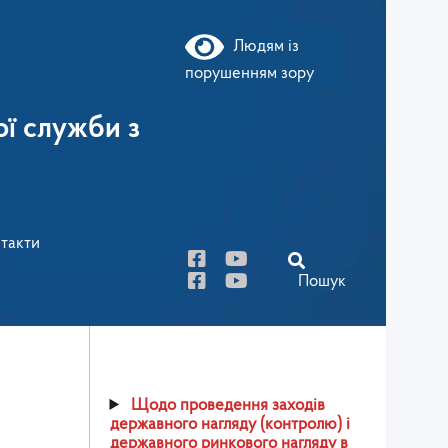
Людям із
порушенням зору
ї служби з
такти
Пошук
Щодо проведення заходів
державного нагляду (контролю) і
державного ринкового нагляду в