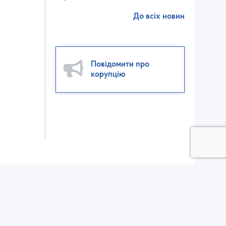
До всіх новин
Повідомити про
корупцію
ктор взаємодії зі ЗМІ:
ел./факс: (032) 235-56-00
v@dsp.gov.ua
елефон для довідок щодо отримання вхідного